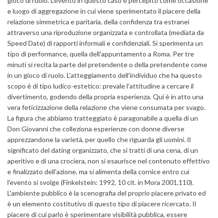
gioco di ruolo. L'evento in questo caso è percepito come occasione
e luogo di aggregazione in cui viene sperimentato il piacere della
relazione simmetrica e paritaria, della confidenza tra estranei
attraverso una riproduzione organizzata e controllata (mediata da
Speed Date) di rapporti informali e confidenziali. Si sperimenta un
tipo di performance, quella dell'appuntamento a Roma. Per tre
minuti si recita la parte del pretendente o della pretendente come
in un gioco di ruolo. L'atteggiamento dell'individuo che ha questo
scopo è di tipo ludico-estetico: prevale l'attitudine a cercare il
divertimento, godendo della propria esperienza. Qui è in atto una
vera feticizzazione della relazione che viene consumata per svago.
La figura che abbiamo tratteggiato è paragonabile a quella di un
Don Giovanni che colleziona esperienze con donne diverse
apprezzandone la varietà, per quello che riguarda gli uomini. Il
significato del dating organizzato, che si tratti di una cena, di un
aperitivo e di una crociera, non si esaurisce nel contenuto effettivo
e finalizzato dell'azione, ma si alimenta della cornice entro cui
l'evento si svolge (Finkelstein: 1992, 10 cit. in Mora 2001,110).
L'ambiente pubblico è la scenografia del proprio piacere privato ed
è un elemento costitutivo di questo tipo di piacere ricercato. Il
piacere di cui parlo è sperimentare visibilità pubblica, essere