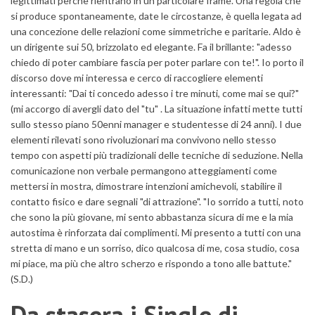
legittimati perchè rientrano in un particolare frame. Una regola che
si produce spontaneamente, date le circostanze, è quella legata ad
una concezione delle relazioni come simmetriche e paritarie. Aldo è
un dirigente sui 50, brizzolato ed elegante. Fa il brillante: "adesso
chiedo di poter cambiare fascia per poter parlare con te!". Io porto il
discorso dove mi interessa e cerco di raccogliere elementi
interessanti: "Dai ti concedo adesso i tre minuti, come mai se qui?"
(mi accorgo di avergli dato del "tu" . La situazione infatti mette tutti
sullo stesso piano 50enni manager e studentesse di 24 anni). I due
elementi rilevati sono rivoluzionari ma convivono nello stesso
tempo con aspetti più tradizionali delle tecniche di seduzione. Nella
comunicazione non verbale permangono atteggiamenti come
mettersi in mostra, dimostrare intenzioni amichevoli, stabilire il
contatto fisico e dare segnali "di attrazione". "Io sorrido a tutti, noto
che sono la più giovane, mi sento abbastanza sicura di me e la mia
autostima è rinforzata dai complimenti. Mi presento a tutti con una
stretta di mano e un sorriso, dico qualcosa di me, cosa studio, cosa
mi piace, ma più che altro scherzo e rispondo a tono alle battute."
(S.D.)
Da stasera i Single di