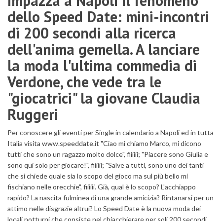
Impazza a Napoli il fenomeno
dello Speed Date: mini-incontri
di 200 secondi alla ricerca
dell'anima gemella. A lanciare
la moda l'ultima commedia di
Verdone, che vede tra le
"giocatrici" la giovane Claudia
Ruggeri
Per conoscere gli eventi per Single in calendario a Napoli ed in tutta
Italia visita www.speeddate.it "Ciao mi chiamo Marco, mi dicono
tutti che sono un ragazzo molto dolce", fiiiiii; "Piacere sono Giulia e
sono qui solo per giocare!", fiiiiii; "Salve a tutti, sono uno dei tanti
che si chiede quale sia lo scopo del gioco ma sul più bello mi
fischiano nelle orecchie", fiiiiii. Già, qual è lo scopo? L'acchiappo
rapido? La nascita fulminea di una grande amicizia? Rintanarsi per un
attimo nelle disgrazie altrui? Lo Speed Date è la nuova moda dei
locali notturni che consiste nel chiacchierare per soli 200 secondi