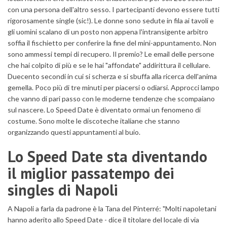
con una persona dell'altro sesso. I partecipanti devono essere tutti
rigorosamente single (sic!). Le donne sono sedute in fila ai tavoli e
gli uomini scalano di un posto non appena l'intransigente arbitro
soffia il fischietto per conferire la fine del mini-appuntamento. Non
sono ammessi tempi di recupero. Il premio? Le email delle persone
che hai colpito di più e se le hai "affondate" addirittura il cellulare.
Duecento secondi in cui si scherza e si sbuffa alla ricerca dell'anima
gemella. Poco più di tre minuti per piacersi o odiarsi. Approcci lampo
che vanno di pari passo con le moderne tendenze che scompaiano
sul nascere. Lo Speed Date è diventato ormai un fenomeno di
costume. Sono molte le discoteche italiane che stanno
organizzando questi appuntamenti al buio.
Lo Speed Date sta diventando
il miglior passatempo dei
singles di Napoli
A Napoli a farla da padrone è la Tana del Pinterré: "Molti napoletani
hanno aderito allo Speed Date - dice il titolare del locale di via