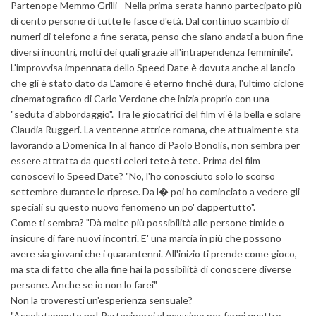
Partenope Memmo Grilli - Nella prima serata hanno partecipato più
di cento persone di tutte le fasce d'età. Dal continuo scambio di
numeri di telefono a fine serata, penso che siano andati a buon fine
diversi incontri, molti dei quali grazie all'intrapendenza femminile".
L'improvvisa impennata dello Speed Date è dovuta anche al lancio
che gli è stato dato da L'amore è eterno finchè dura, l'ultimo ciclone
cinematografico di Carlo Verdone che inizia proprio con una
"seduta d'abbordaggio". Tra le giocatrici del film vi è la bella e solare
Claudia Ruggeri. La ventenne attrice romana, che attualmente sta
lavorando a Domenica In al fianco di Paolo Bonolis, non sembra per
essere attratta da questi celeri tete à tete. Prima del film
conoscevi lo Speed Date? "No, l'ho conosciuto solo lo scorso
settembre durante le riprese. Da l� poi ho cominciato a vedere gli
speciali su questo nuovo fenomeno un po' dappertutto".
Come ti sembra? "Dà molte più possibilità alle persone timide o
insicure di fare nuovi incontri. E' una marcia in più che possono
avere sia giovani che i quarantenni. All'inizio ti prende come gioco,
ma sta di fatto che alla fine hai la possibilità di conoscere diverse
persone. Anche se io non lo farei"
Non la troveresti un'esperienza sensuale?
"Assolutamente no! Parteciperei al massimo per farmi quattro