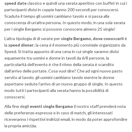
speed date
classico e quindi una serata aperitivo con buffet in cui i
partecipanti divisi in coppie hanno 200 secondi per conoscersi.
Scadute il tempo gli uomini cambiano tavolo e si passa alla
conoscenza di un’altra persona. In questo modo, in una sola serata
per i single Bergamo si possono conoscere almeno 25 single!
L’altra tipologia di di serate per
single Bergamo, dove conoscerli
è
la
speed dinner
; la cena è il momento più conviviale organizzato da
Speed. Si tratta appunto di una cena in cui single saranno divisi
equamente tra uomini e donne in tavoli da 6/8 persone, la
particolarità dell’evento è che il ritmo della serata è scandito
dall’arrivo delle portate. Cosa vuol dire? Che ad ogni nuovo pasto
servito al tavolo, gli uomini cambiano tavolo mentre le donne
aspettano sedute l’arrivo di un nuovo gruppo di single. In questo
modo tutti i partecipanti alla serata hanno la possibilità di
conoscersi.
Alla fine degli
eventi single Bergamo
il nostro staff prenderà nota
delle preferenze espresse e in caso di match, gli interessati
riceveranno i rispettivi indirizzi email, in modo da poter approfondire
la propria amicizia.