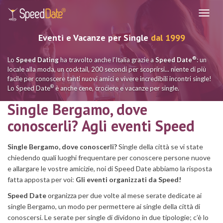
Navig
Eventi e Vacanze per Single
dal 1999
®
Lo
Speed Dating
ha travolto anche l'Italia grazie a
Speed Date
: un
locale alla moda, un cocktail, 200 secondi per scoprirsi... niente di più
facile per conoscere tanti nuovi amici e vivere incredibili incontri single!
®
Lo Speed Date
è anche cene, crociere e vacanze per single.
Single Bergamo, dove
conoscerli? Agli eventi Speed
Single Bergamo, dove conoscerli?
Single della città se vi state
chiedendo quali luoghi frequentare per conoscere persone nuove
e allargare le vostre amicizie, noi di Speed Date abbiamo la risposta
fatta apposta per voi:
Gli eventi organizzati da Speed!
Speed Date
organizza per due volte al mese serate dedicate ai
single Bergamo, un modo per permettere ai single della città di
conoscersi. Le serate per single di dividono in due tipologie; c’è lo