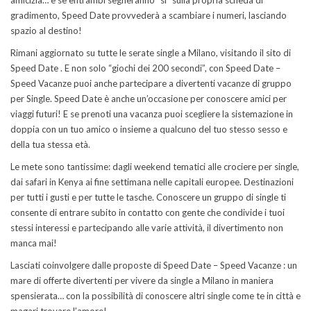
amicizia… e se entrambi segneranno “si” sulla propria scheda di
gradimento, Speed Date provvederà a scambiare i numeri, lasciando
spazio al destino!
Rimani aggiornato su tutte le serate single a Milano, visitando il sito di
Speed Date . E non solo “giochi dei 200 secondi”, con Speed Date –
Speed Vacanze puoi anche partecipare a divertenti vacanze di gruppo
per Single. Speed Date è anche un’occasione per conoscere amici per
viaggi futuri! E se prenoti una vacanza puoi scegliere la sistemazione in
doppia con un tuo amico o insieme a qualcuno del tuo stesso sesso e
della tua stessa età.
Le mete sono tantissime: dagli weekend tematici alle crociere per single,
dai safari in Kenya ai fine settimana nelle capitali europee. Destinazioni
per tutti i gusti e per tutte le tasche. Conoscere un gruppo di single ti
consente di entrare subito in contatto con gente che condivide i tuoi
stessi interessi e partecipando alle varie attività, il divertimento non
manca mai!
Lasciati coinvolgere dalle proposte di Speed Date – Speed Vacanze : un
mare di offerte divertenti per vivere da single a Milano in maniera
spensierata… con la possibilità di conoscere altri single come te in città e