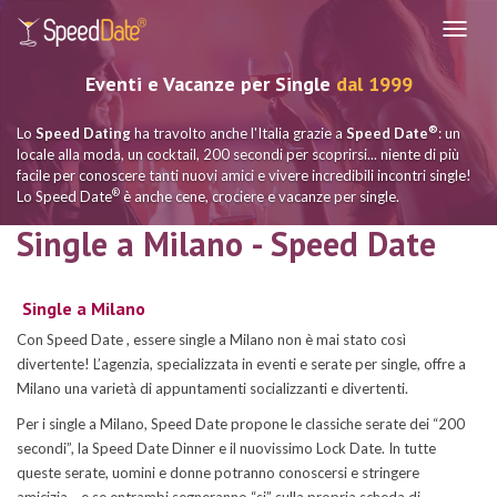
Navig
Eventi e Vacanze per Single
dal 1999
®
Lo
Speed Dating
ha travolto anche l'Italia grazie a
Speed Date
: un
locale alla moda, un cocktail, 200 secondi per scoprirsi... niente di più
facile per conoscere tanti nuovi amici e vivere incredibili incontri single!
®
Lo Speed Date
è anche cene, crociere e vacanze per single.
Single a Milano - Speed Date
Single a Milano
Con Speed Date , essere single a Milano non è mai stato così
divertente! L’agenzia, specializzata in eventi e serate per single, offre a
Milano una varietà di appuntamenti socializzanti e divertenti.
Per i single a Milano, Speed Date propone le classiche serate dei “200
secondi”, la Speed Date Dinner e il nuovissimo Lock Date. In tutte
queste serate, uomini e donne potranno conoscersi e stringere