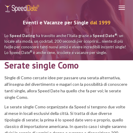
Navig
Eventi e Vacanze per Single
dal 1999
®
Lo
Speed Dating
ha travolto anche l'Italia grazie a
Speed Date
: un
locale alla moda, un cocktail, 200 secondi per scoprirsi... niente di più
facile per conoscere tanti nuovi amici e vivere incredibili incontri single!
®
Lo Speed Date
è anche cene, crociere e vacanze per single.
Serate single Como
Single di Como cercate idee per passare una serata alternativa,
all’insegna del divertimento e magari con la possibilità di conoscere
tanti single, allora Speed Date ha quello che fa per voi; le serate
single Como.
Le serate single Como organizzate da Speed si tengono due volte
al mese in locali esclusivi della città. Si tratta di due diverse
tipologie di serate; la prima è lo speed date vero e proprio, quello
classico di importazione americana. In questo caso i single saranno
divisi in coppie di uomini e donne e avranno a disposizione 200