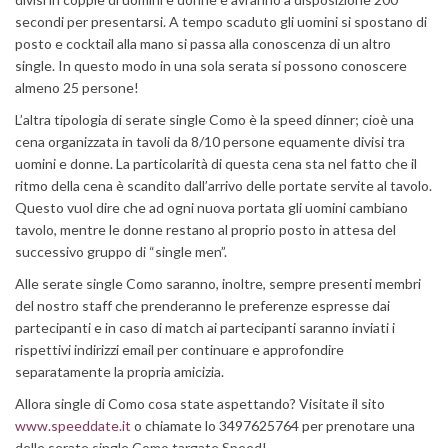
secondi per presentarsi. A tempo scaduto gli uomini si spostano di
posto e cocktail alla mano si passa alla conoscenza di un altro
single. In questo modo in una sola serata si possono conoscere
almeno 25 persone!
L’altra tipologia di serate single Como è la speed dinner; cioè una
cena organizzata in tavoli da 8/10 persone equamente divisi tra
uomini e donne. La particolarità di questa cena sta nel fatto che il
ritmo della cena è scandito dall’arrivo delle portate servite al tavolo.
Questo vuol dire che ad ogni nuova portata gli uomini cambiano
tavolo, mentre le donne restano al proprio posto in attesa del
successivo gruppo di “single men”.
Alle serate single Como saranno, inoltre, sempre presenti membri
del nostro staff che prenderanno le preferenze espresse dai
partecipanti e in caso di match ai partecipanti saranno inviati i
rispettivi indirizzi email per continuare e approfondire
separatamente la propria amicizia.
Allora single di Como cosa state aspettando? Visitate il sito
www.speeddate.it
o chiamate lo 3497625764 per prenotare una
delle serate single Como targate Speed!