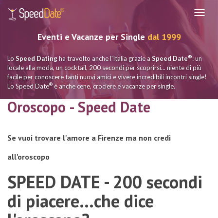
Navig
Eventi e Vacanze per Single
dal 1999
®
Lo
Speed Dating
ha travolto anche l'Italia grazie a
Speed Date
: un
locale alla moda, un cocktail, 200 secondi per scoprirsi... niente di più
facile per conoscere tanti nuovi amici e vivere incredibili incontri single!
®
Lo Speed Date
è anche cene, crociere e vacanze per single.
Oroscopo - Speed Date
Se vuoi trovare l'amore a Firenze ma non credi
all'oroscopo
SPEED DATE - 200 secondi
di piacere...che dice