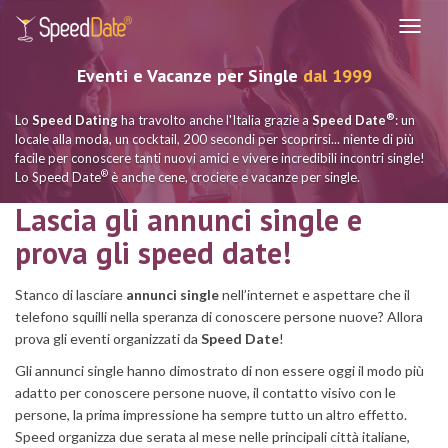
Navig
Eventi e Vacanze per Single
dal 1999
®
Lo
Speed Dating
ha travolto anche l'Italia grazie a
Speed Date
: un
locale alla moda, un cocktail, 200 secondi per scoprirsi... niente di più
facile per conoscere tanti nuovi amici e vivere incredibili incontri single!
®
Lo Speed Date
è anche cene, crociere e vacanze per single.
Lascia gli annunci single e
prova gli speed date!
Stanco di lasciare
annunci single
nell’internet e aspettare che il
telefono squilli nella speranza di conoscere persone nuove? Allora
prova gli eventi organizzati da
Speed Date
!
Gli annunci single hanno dimostrato di non essere oggi il modo più
adatto per conoscere persone nuove, il contatto visivo con le
persone, la prima impressione ha sempre tutto un altro effetto.
Speed organizza due serata al mese nelle principali città italiane,