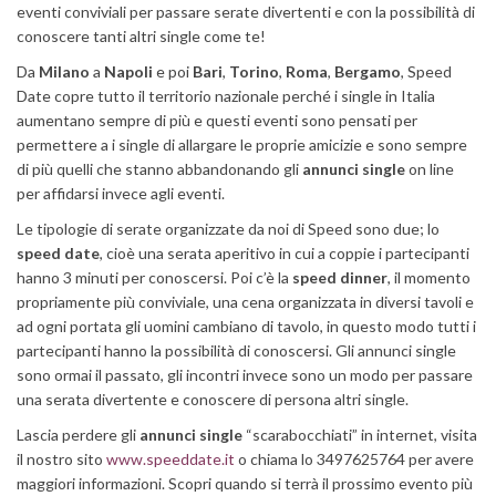
eventi conviviali per passare serate divertenti e con la possibilità di
conoscere tanti altri single come te!
Da
Milano
a
Napoli
e poi
Bari
,
Torino
,
Roma
,
Bergamo
, Speed
Date copre tutto il territorio nazionale perché i single in Italia
aumentano sempre di più e questi eventi sono pensati per
permettere a i single di allargare le proprie amicizie e sono sempre
di più quelli che stanno abbandonando gli
annunci single
on line
per affidarsi invece agli eventi.
Le tipologie di serate organizzate da noi di Speed sono due; lo
speed date
, cioè una serata aperitivo in cui a coppie i partecipanti
hanno 3 minuti per conoscersi. Poi c’è la
speed dinner
, il momento
propriamente più conviviale, una cena organizzata in diversi tavoli e
ad ogni portata gli uomini cambiano di tavolo, in questo modo tutti i
partecipanti hanno la possibilità di conoscersi. Gli annunci single
sono ormai il passato, gli incontri invece sono un modo per passare
una serata divertente e conoscere di persona altri single.
Lascia perdere gli
annunci single
“scarabocchiati” in internet, visita
il nostro sito
www.speeddate.it
o chiama lo 3497625764 per avere
maggiori informazioni. Scopri quando si terrà il prossimo evento più