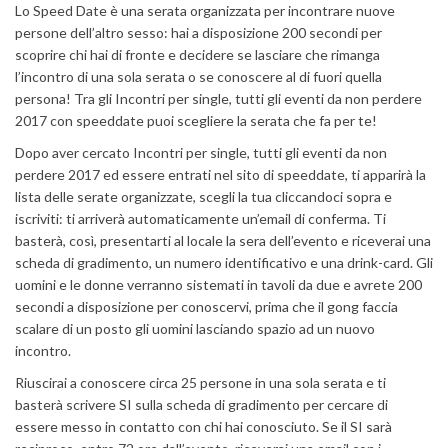
Lo Speed Date è una serata organizzata per incontrare nuove
persone dell’altro sesso: hai a disposizione 200 secondi per
scoprire chi hai di fronte e decidere se lasciare che rimanga
l’incontro di una sola serata o se conoscere al di fuori quella
persona! Tra gli Incontri per single, tutti gli eventi da non perdere
2017 con speeddate puoi scegliere la serata che fa per te!
Dopo aver cercato Incontri per single, tutti gli eventi da non
perdere 2017 ed essere entrati nel sito di speeddate, ti apparirà la
lista delle serate organizzate, scegli la tua cliccandoci sopra e
iscriviti: ti arriverà automaticamente un’email di conferma. Ti
basterà, così, presentarti al locale la sera dell’evento e riceverai una
scheda di gradimento, un numero identificativo e una drink-card. Gli
uomini e le donne verranno sistemati in tavoli da due e avrete 200
secondi a disposizione per conoscervi, prima che il gong faccia
scalare di un posto gli uomini lasciando spazio ad un nuovo
incontro.
Riuscirai a conoscere circa 25 persone in una sola serata e ti
basterà scrivere SI sulla scheda di gradimento per cercare di
essere messo in contatto con chi hai conosciuto. Se il SI sarà