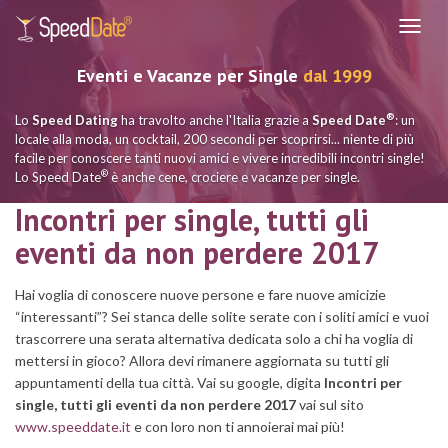
Navig
Eventi e Vacanze per Single
dal 1999
®
Lo
Speed Dating
ha travolto anche l'Italia grazie a
Speed Date
: un
locale alla moda, un cocktail, 200 secondi per scoprirsi... niente di più
facile per conoscere tanti nuovi amici e vivere incredibili incontri single!
®
Lo Speed Date
è anche cene, crociere e vacanze per single.
Incontri per single, tutti gli
eventi da non perdere 2017
Hai voglia di conoscere nuove persone e fare nuove amicizie
“interessanti”? Sei stanca delle solite serate con i soliti amici e vuoi
trascorrere una serata alternativa dedicata solo a chi ha voglia di
mettersi in gioco? Allora devi rimanere aggiornata su tutti gli
appuntamenti della tua città. Vai su google, digita
Incontri per
single, tutti gli eventi da non perdere 2017
vai sul sito
www.speeddate.it
e con loro non ti annoierai mai più!