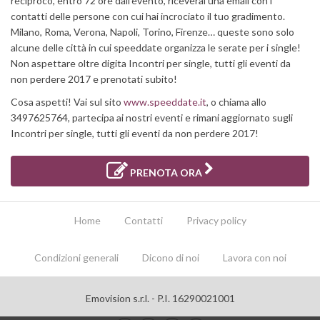
reciproco, entro 72 ore dall’evento, riceverai una email con i
contatti delle persone con cui hai incrociato il tuo gradimento.
Milano, Roma, Verona, Napoli, Torino, Firenze… queste sono solo
alcune delle città in cui speeddate organizza le serate per i single!
Non aspettare oltre digita Incontri per single, tutti gli eventi da
non perdere 2017 e prenotati subito!
Cosa aspetti! Vai sul sito
www.speeddate.it
, o chiama allo
3497625764, partecipa ai nostri eventi e rimani aggiornato sugli
Incontri per single, tutti gli eventi da non perdere 2017!
PRENOTA ORA
Home
Contatti
Privacy policy
Condizioni generali
Dicono di noi
Lavora con noi
Emovision s.r.l. - P.I. 16290021001