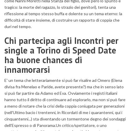
come Nanni Moretti nella Stanza del figlio, dove però lo spunto è
tragico: la morte del ragazzo, lo strazio dei genitori), tenta una
riflessione al tempo stesso buffa e dolente su un tema eterno: la
difficoltà di stare insieme, di costruire un rapporto di coppia che
duri nel tempo.
Chi partecipa agli Incontri per
single a Torino di Speed Date
ha buone chances di
innamorarsi
E' un tema che letterariamente si può far risalire ad Omero (Elena
divisa fra Menelao e Paride, avete presente?) ma che in senso lato
si può far partire da Adamo ed Eva. Ovviamente i registi italiani
hanno tutto il diritto di continuare ad esplorarlo, ma non si può fare
a meno di notare che la crisi della coppia coniugata per generazioni
(nell'Ultimo bacio i trentenni, in Ricordati di me i quarantenni, qui i
cinquantenni...) sta diventando un tormentone degno dei sondaggi
dell'Espresso o di Panorama.Un critico/spettatore, o uno