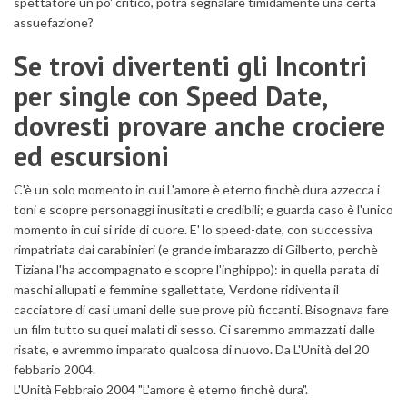
spettatore un po' critico, potrà segnalare timidamente una certa
assuefazione?
Se trovi divertenti gli Incontri
per single con Speed Date,
dovresti provare anche crociere
ed escursioni
C'è un solo momento in cui L'amore è eterno finchè dura azzecca i
toni e scopre personaggi inusitati e credibili; e guarda caso è l'unico
momento in cui si ride di cuore. E' lo speed-date, con successiva
rimpatriata dai carabinieri (e grande imbarazzo di Gilberto, perchè
Tiziana l'ha accompagnato e scopre l'inghippo): in quella parata di
maschi allupati e femmine sgallettate, Verdone ridiventa il
cacciatore di casi umani delle sue prove più ficcanti. Bisognava fare
un film tutto su quei malati di sesso. Ci saremmo ammazzati dalle
risate, e avremmo imparato qualcosa di nuovo. Da L'Unità del 20
febbario 2004.
L'Unità Febbraio 2004 "L'amore è eterno finchè dura".