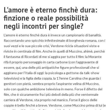
L'amore è eterno finchè dura:
finzione o reale possibilità
negli incontri per single?
L'amore è eterno finchè dura è invece un campionario di banalità.
Raccontando uno spicchio infinitesimale di borghesia romana, con i
suoi vezzi e le sue piccole crisi, Verdone ricicla situazioni viste e
riviste in centinaia di film. Anche in quelli di Muccino, ahimè, perchè
il fantasma di Ricordati di me si aggira per tutto il film: la Morante
rifà il proprio personaggio in carta carbone (con l'aggravante di
essere, qui, una delle più antipatiche figure professionali che si
aggirano per l'Italia di oggi: la psicologa a gettone da talk-show
televisivo) e la figlia della coppia, la 17enne Carolina che guarda i
genitori con pietà, sembra proprio l'aspirante velina di Muccino,
solo con qualche ambizione televisiva in meno. Forse il difetto del
film, che è sicuramente fra i più deboli della più che ventennale
carriera di Verdone, sta proprio nel manico. Forse il gioco delle
coppie è bello finchè a breve. Verdone, come Muccino prima di lui (e