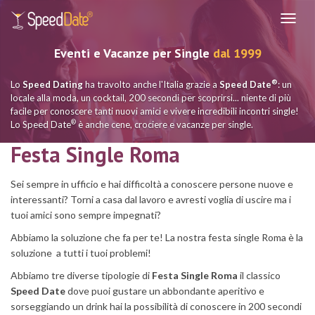
Navig
Eventi e Vacanze per Single
dal 1999
®
Lo
Speed Dating
ha travolto anche l'Italia grazie a
Speed Date
: un
locale alla moda, un cocktail, 200 secondi per scoprirsi... niente di più
facile per conoscere tanti nuovi amici e vivere incredibili incontri single!
®
Lo Speed Date
è anche cene, crociere e vacanze per single.
Festa Single Roma
Sei sempre in ufficio e hai difficoltà a conoscere persone nuove e
interessanti? Torni a casa dal lavoro e avresti voglia di uscire ma i
tuoi amici sono sempre impegnati?
Abbiamo la soluzione che fa per te! La nostra festa single Roma è la
soluzione a tutti i tuoi problemi!
Abbiamo tre diverse tipologie di
Festa Single Roma
il classico
Speed Date
dove puoi gustare un abbondante aperitivo e
sorseggiando un drink hai la possibilità di conoscere in 200 secondi