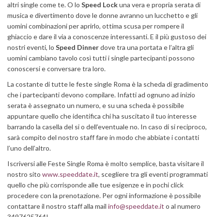
altri single come te. O lo
Speed Lock
una vera e propria serata di
musica e divertimento dove le donne avranno un lucchetto e gli
uomini combinazioni per aprirlo, ottima scusa per rompere il
ghiaccio e dare il via a conoscenze interessanti. E il più gustoso dei
nostri eventi, lo
Speed Dinner
dove tra una portata e l’altra gli
uomini cambiano tavolo così tutti i single partecipanti possono
conoscersi e conversare tra loro.
La costante di tutte le feste single Roma è la scheda di gradimento
che i partecipanti devono compilare. Infatti ad ognuno ad inizio
serata è assegnato un numero, e su una scheda è possibile
appuntare quello che identifica chi ha suscitato il tuo interesse
barrando la casella del si o dell’eventuale no. In caso di si reciproco,
sarà compito del nostro staff fare in modo che abbiate i contatti
l’uno dell’altro.
Iscriversi alle Feste Single Roma è molto semplice, basta visitare il
nostro sito
www.speeddate.it
, scegliere tra gli eventi programmati
quello che più corrisponde alle tue esigenze e in pochi click
procedere con la prenotazione. Per ogni informazione è possibile
contattare il nostro staff alla mail
info@speeddate.it
o al numero
3497625764!