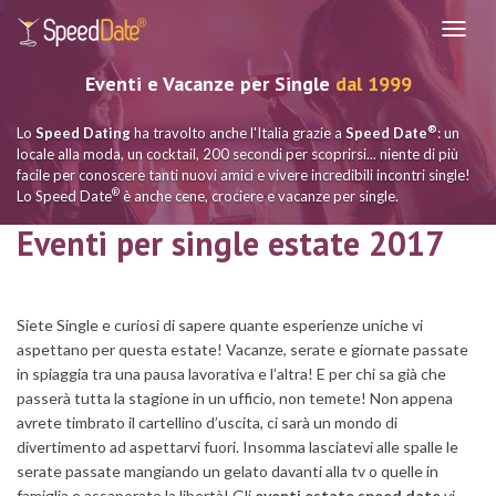
Navig
Eventi e Vacanze per Single
dal 1999
®
Lo
Speed Dating
ha travolto anche l'Italia grazie a
Speed Date
: un
locale alla moda, un cocktail, 200 secondi per scoprirsi... niente di più
facile per conoscere tanti nuovi amici e vivere incredibili incontri single!
®
Lo Speed Date
è anche cene, crociere e vacanze per single.
Eventi per single estate 2017
Siete Single e curiosi di sapere quante esperienze uniche vi
aspettano per questa estate! Vacanze, serate e giornate passate
in spiaggia tra una pausa lavorativa e l’altra! E per chi sa già che
passerà tutta la stagione in un ufficio, non temete! Non appena
avrete timbrato il cartellino d’uscita, ci sarà un mondo di
divertimento ad aspettarvi fuori. Insomma lasciatevi alle spalle le
serate passate mangiando un gelato davanti alla tv o quelle in
famiglia e assaporate la libertà! Gli
eventi estate speed date
vi