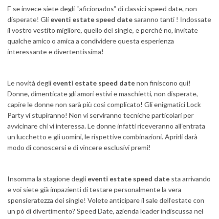
E se invece siete degli “aficionados” di classici speed date, non
disperate! Gli
eventi estate speed date
saranno tanti ! Indossate
il vostro vestito migliore, quello del single, e perché no, invitate
qualche amico o amica a condividere questa esperienza
interessante e divertentissima!
Le novità degli
eventi estate speed date
non finiscono qui!
Donne, dimenticate gli amori estivi e maschietti, non disperate,
capire le donne non sarà più così complicato! Gli enigmatici Lock
Party vi stupiranno! Non vi serviranno tecniche particolari per
avvicinare
chi vi interessa. Le donne infatti riceveranno all’entrata
un lucchetto e gli uomini, le rispettive combinazioni. Aprirli darà
modo di conoscersi e di vincere esclusivi premi!
Insomma la stagione degli
eventi estate speed date
sta arrivando
e voi siete già impazienti di testare personalmente la vera
spensieratezza dei single! Volete anticipare il sale dell’estate con
un pò di divertimento? Speed Date, azienda leader indiscussa nel