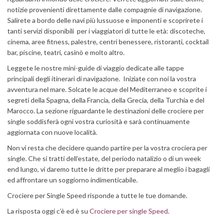
notizie provenienti direttamente dalle compagnie di navigazione.
Salirete a bordo delle navi più lussuose e imponenti e scoprirete i
tanti servizi disponibili per i viaggiatori di tutte le età: discoteche,
cinema, aree fitness, palestre, centri benessere, ristoranti, cocktail
bar, piscine, teatri, casinò e molto altro.
Leggete le nostre mini-guide di viaggio dedicate alle tappe
principali degli itinerari di navigazione. Iniziate con noi la vostra
avventura nel mare. Solcate le acque del Mediterraneo e scoprite i
segreti della Spagna, della Francia, della Grecia, della Turchia e del
Marocco. La sezione riguardante le destinazioni delle crociere per
single soddisferà ogni vostra curiosità e sarà continuamente
aggiornata con nuove località.
Non vi resta che decidere quando partire per la vostra crociera per
single. Che si tratti dell’estate, del periodo natalizio o di un week
end lungo, vi daremo tutte le dritte per preparare al meglio i bagagli
ed affrontare un soggiorno indimenticabile.
Crociere per Single Speed risponde a tutte le tue domande.
La risposta oggi c’è ed è su
Crociere per single Speed
.