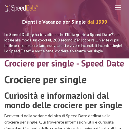
Navig
Eventi e Vacanze per Single
dal 1999
®
Lo
Speed Dating
ha travolto anche l'Italia grazie a
Speed Date
: un
locale alla moda, un cocktail, 200 secondi per scoprirsi... niente di più
facile per conoscere tanti nuovi amici e vivere incredibili incontri single!
®
Lo Speed Date
è anche cene, crociere e vacanze per single.
Crociere per single - Speed Date
Crociere per single
Curiosità e informazioni dal
mondo delle crociere per single
Benvenuti nella sezione del sito di Speed Date dedicata alle
crociere per single. Qui troverete informazioni utili e curiosità
riguardanti il mondo delle crociere. Verrete aggiornati sulle ultime