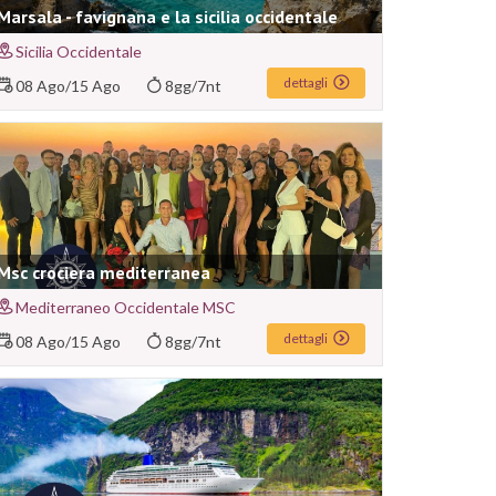
Marsala - favignana e la sicilia occidentale
Sicilia Occidentale
dettagli
08 Ago
/
15 Ago
8gg/7nt
Msc crociera mediterranea
Mediterraneo Occidentale MSC
dettagli
08 Ago
/
15 Ago
8gg/7nt