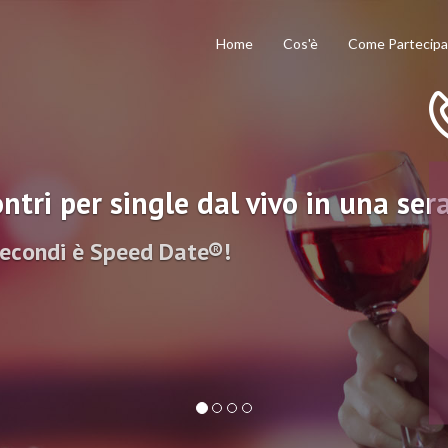
Home
Cos'è
Come Partecipa
ntri per single dal vivo in una ser
secondi è Speed Date®!