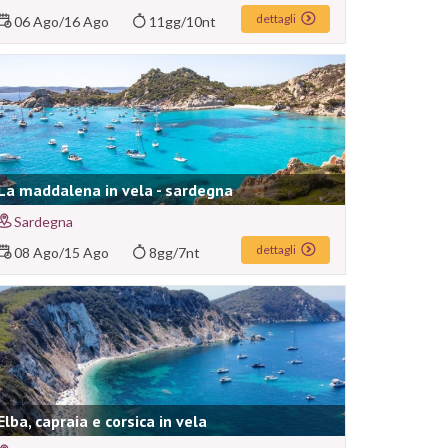
dettagli
06 Ago
/
16 Ago
11gg/10nt
La maddalena in vela - sardegna
Sardegna
dettagli
08 Ago
/
15 Ago
8gg/7nt
Elba, capraia e corsica in vela