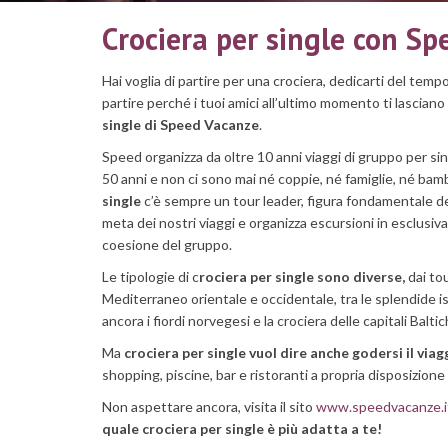
Crociera per single con Sp
Hai voglia di partire per una crociera, dedicarti del temp
partire perché i tuoi amici all’ultimo momento ti lascia
single di Speed Vacanze
.
Speed organizza da oltre 10 anni viaggi di gruppo per si
50 anni e non ci sono mai né coppie, né famiglie, né bamb
single
c’è sempre un tour leader, figura fondamentale de
meta dei nostri viaggi e organizza escursioni in esclusiva
coesione del gruppo.
Le tipologie di c
rociera per single sono diverse,
dai tou
Mediterraneo orientale e occidentale, tra le splendide is
ancora i fiordi norvegesi e la crociera delle capitali Baltic
Ma
crociera per single vuol dire anche godersi il viag
shopping, piscine, bar e ristoranti a propria disposizione
Non aspettare ancora, visita il sito
www.speedvacanze.i
quale crociera per single è più adatta a te!