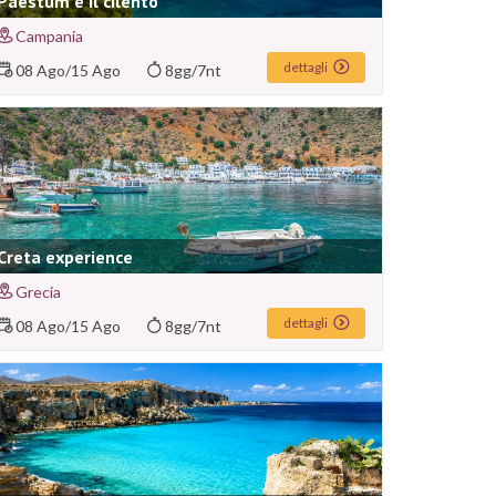
Paestum e il cilento
Campania
dettagli
08 Ago
/
15 Ago
8gg/7nt
Creta experience
Grecia
dettagli
08 Ago
/
15 Ago
8gg/7nt