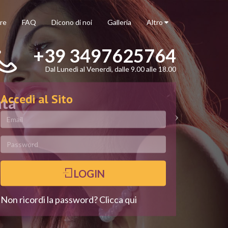
re
FAQ
Dicono di noi
Galleria
Altro
+39 3497625764
Dal Lunedì al Venerdì, dalle 9.00 alle 18.00
Accedi al Sito
ata
LOGIN
Non ricordi la password? Clicca qui