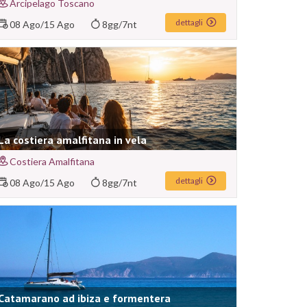
Arcipelago Toscano
dettagli
08 Ago
/
15 Ago
8gg/7nt
La costiera amalfitana in vela
Costiera Amalfitana
dettagli
08 Ago
/
15 Ago
8gg/7nt
Catamarano ad ibiza e formentera