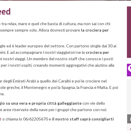
eed
o tra relax, mare e quel che basta di cultura, ma non sai con chi
no sempre sempre solo. Allora dovresti provare
la crociera per
ngle ed è leader europeo del settore. Con partono single dai 30 ai
ini. E ad accompagnare i nostri viaggiatori ne la
crociera per
i nostri viaggi. Un membro del nostro staff che conosce i posti
 per i nostri ospiti, creando momenti aggregativi che aiutino alla
r degli Emirati Arabi a quello dei Caraibi e poi le crociere nel
ole greche, il Montenegro e poi la Spagna, la Francia e Malta. E poi
he.
gio su una vera e propria città galleggiante
con vie dello
 e aree riservate della nave per i gruppi che partono con noi.
t
o chiama lo 06/62205670 e
il nostro staff saprà consigliarti