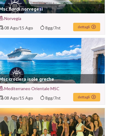
Msc fiordi norvegesi
Norvegia
dettagli
08 Ago
/
15 Ago
8gg/7nt
Msc crociera isole greche
Mediterraneo Orientale MSC
dettagli
08 Ago
/
15 Ago
8gg/7nt