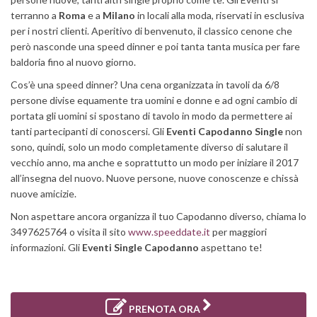
terranno a
Roma
e a
Milano
in locali alla moda, riservati in esclusiva
per i nostri clienti. Aperitivo di benvenuto, il classico cenone che
però nasconde una speed dinner e poi tanta tanta musica per fare
baldoria fino al nuovo giorno.
Cos’è una speed dinner? Una cena organizzata in tavoli da 6/8
persone divise equamente tra uomini e donne e ad ogni cambio di
portata gli uomini si spostano di tavolo in modo da permettere ai
tanti partecipanti di conoscersi. Gli
Eventi Capodanno Single
non
sono, quindi, solo un modo completamente diverso di salutare il
vecchio anno, ma anche e soprattutto un modo per iniziare il 2017
all’insegna del nuovo. Nuove persone, nuove conoscenze e chissà
nuove amicizie.
Non aspettare ancora organizza il tuo Capodanno diverso, chiama lo
3497625764 o visita il sito
www.speeddate.it
per maggiori
informazioni. Gli
Eventi Single Capodanno
aspettano te!
PRENOTA ORA