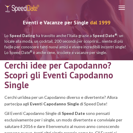
Navig
Eventi e Vacanze per Single
dal 1999
®
Lo
Speed Dating
ha travolto anche l'Italia grazie a
Speed Date
: un
locale alla moda, un cocktail, 200 secondi per scoprirsi... niente di più
facile per conoscere tanti nuovi amici e vivere incredibili incontri single!
®
Lo Speed Date
è anche cene, crociere e vacanze per single.
Cerchi idee per Capodanno?
Scopri gli Eventi Capodanno
Single
Cerchi un’idea per un Capodanno diverso e divertente? Allora
partecipa agli
Eventi Capodanno Single
di Speed Date!
Gli Eventi Capodanno Single di
Speed Date
sono pensati
esclusivamente per i single, un modo divertente e conviviale per
salutare il 2016 e dare il benvenuto al nuovo anno conoscendo
persone nuove, tanti altri single proprio come te. Gli Eventi si