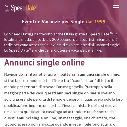
Navig
Eventi e Vacanze per Single
dal 1999
®
Lo
Speed Dating
ha travolto anche l'Italia grazie a
Speed Date
: un
locale alla moda, un cocktail, 200 secondi per scoprirsi... niente di più
facile per conoscere tanti nuovi amici e vivere incredibili incontri single!
®
Lo Speed Date
è anche cene, crociere e vacanze per single.
Annunci single online
Navigando in internet è facile imbattersi in
annunci single on line
,
si tratta di un modo molto diffuso tra i “cuori solitari” di tutto il
mondo per tentare di trovare l’anima gemella. Purtroppo nella
maggior parte dei casi, questi
annunci single on line
si rivelano
solo una grande perdita di tempo e denaro, in quanto già solo la loro
pubblicazione impone un costo all’inserzionista. E poi ci si ritrova
nella solita quotidianità casalinga ad attendere un riscontro da
questi
annunci single on line
, un messaggio, una chiamata, che
troppo spesso non arriva….e quando invece il telefono squilla, o