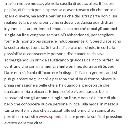
trovi un nuovo messaggio nella casella di posta, allora lì il cuore
palpita, di felicità per la speranza di aver trovato ciò che tanto di
spera di avere, ma anche per l’ansia che dall’altra parte non ci sia
realmente la persona per come si descrive. L’ansia quindi di un
inganno, distar perdendo tempo…ecco perché ormai gli
annunci
single on line
vengono sempre più abbandonati, per scegliere
forme di incontro più sicure, e indubbiamente gli Speed Date sono
la scelta più gettonata. Si tratta di serate per single, in cui ha la
possibilità di conoscere le persone direttamente dal vivo
sorseggiando un drink e stuzzicando qualcosa dal ricco buffet! Al
contrario che con gli
annunci single on line
, durante gli Speed
Date non si rischia di incorrere in disguidi di alcun genere, anzi si
può guardare negli occhi la persona che si ha di fronte, vivere la
prima sensazione a pelle che si ha quando si percepisce che
qualcuno inizia a piacerci. E’ impossibile vivere queste belle
sensazioni con gli
annunci single on line
, e non c’è niente di più
bello che conoscere nuove persone in locali alla moda, in mezzo a
tanta gente, invece che attaccati allo schermo di un computer,
perciò corri sul sito
www.speeddate.it
e prenota subito il prossimo
evento della tua città!